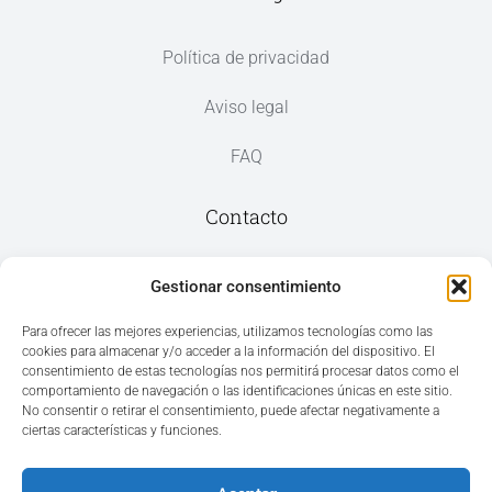
Política de privacidad
Aviso legal
FAQ
Contacto
Av. del Mar, 59, 03187 Los Montesinos,
Gestionar consentimiento
Alicante
Para ofrecer las mejores experiencias, utilizamos tecnologías como las
cookies para almacenar y/o acceder a la información del dispositivo. El
+34 965 207 262
consentimiento de estas tecnologías nos permitirá procesar datos como el
hola@azvconsulting.com
comportamiento de navegación o las identificaciones únicas en este sitio.
No consentir o retirar el consentimiento, puede afectar negativamente a
ciertas características y funciones.