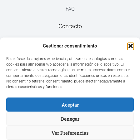
FAQ
Contacto
Av. del Mar, 59, 03187 Los Montesinos,
Gestionar consentimiento
Alicante
Para ofrecer las mejores experiencias, utilizamos tecnologías como las
cookies para almacenar y/o acceder a la información del dispositivo. El
+34 965 207 262
consentimiento de estas tecnologías nos permitirá procesar datos como el
hola@azvconsulting.com
comportamiento de navegación o las identificaciones únicas en este sitio.
No consentir o retirar el consentimiento, puede afectar negativamente a
ciertas características y funciones.
Aceptar
Acceso área privada
Denegar
Ver Preferencias
Hola ¿En qué podemos ayudarle?
Copyright © 2025. Todos los derechos reservados.