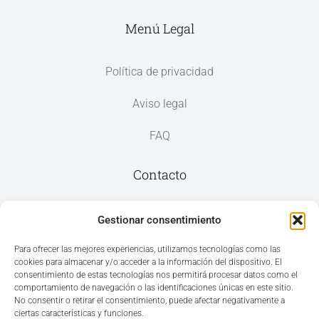
Menú Legal
Política de privacidad
Aviso legal
FAQ
Contacto
Av. del Mar, 59, 03187 Los Montesinos,
Gestionar consentimiento
Alicante
Para ofrecer las mejores experiencias, utilizamos tecnologías como las
cookies para almacenar y/o acceder a la información del dispositivo. El
+34 965 207 262
consentimiento de estas tecnologías nos permitirá procesar datos como el
hola@azvconsulting.com
comportamiento de navegación o las identificaciones únicas en este sitio.
No consentir o retirar el consentimiento, puede afectar negativamente a
ciertas características y funciones.