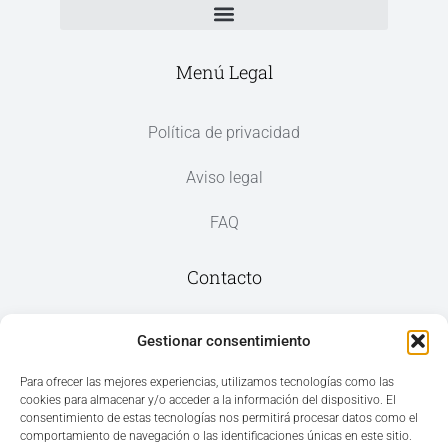
Menú Legal
Política de privacidad
Aviso legal
FAQ
Contacto
Av. del Mar, 59, 03187 Los Montesinos,
Gestionar consentimiento
Alicante
Para ofrecer las mejores experiencias, utilizamos tecnologías como las
cookies para almacenar y/o acceder a la información del dispositivo. El
+34 965 207 262
consentimiento de estas tecnologías nos permitirá procesar datos como el
hola@azvconsulting.com
comportamiento de navegación o las identificaciones únicas en este sitio.