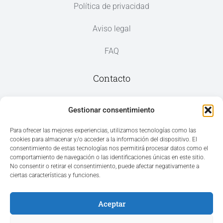
Política de privacidad
Aviso legal
FAQ
Contacto
Av. del Mar, 59, 03187 Los Montesinos,
Gestionar consentimiento
Alicante
Para ofrecer las mejores experiencias, utilizamos tecnologías como las
cookies para almacenar y/o acceder a la información del dispositivo. El
+34 965 207 262
consentimiento de estas tecnologías nos permitirá procesar datos como el
hola@azvconsulting.com
comportamiento de navegación o las identificaciones únicas en este sitio.
No consentir o retirar el consentimiento, puede afectar negativamente a
ciertas características y funciones.
Aceptar
Acceso área privada