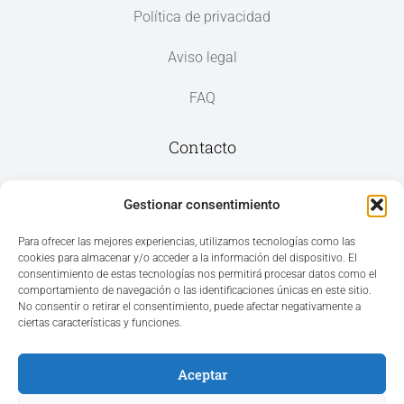
Política de privacidad
Aviso legal
FAQ
Contacto
Av. del Mar, 59, 03187 Los Montesinos,
Gestionar consentimiento
Alicante
Para ofrecer las mejores experiencias, utilizamos tecnologías como las
cookies para almacenar y/o acceder a la información del dispositivo. El
+34 965 207 262
consentimiento de estas tecnologías nos permitirá procesar datos como el
hola@azvconsulting.com
comportamiento de navegación o las identificaciones únicas en este sitio.
No consentir o retirar el consentimiento, puede afectar negativamente a
ciertas características y funciones.
Aceptar
Acceso área privada