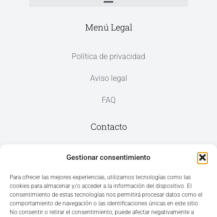
Menú Legal
Política de privacidad
Aviso legal
FAQ
Contacto
Av. del Mar, 59, 03187 Los Montesinos,
Gestionar consentimiento
Alicante
Para ofrecer las mejores experiencias, utilizamos tecnologías como las
cookies para almacenar y/o acceder a la información del dispositivo. El
+34 965 207 262
consentimiento de estas tecnologías nos permitirá procesar datos como el
hola@azvconsulting.com
comportamiento de navegación o las identificaciones únicas en este sitio.
No consentir o retirar el consentimiento, puede afectar negativamente a