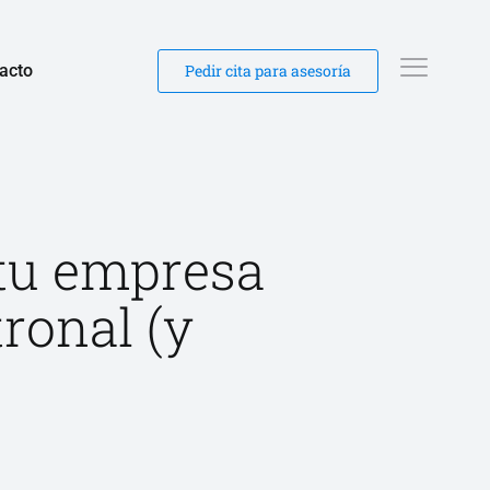
acto
Pedir cita para asesoría
 tu empresa
ronal (y