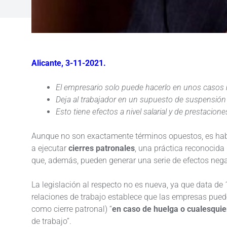
Alicante, 3-11-2021.
El empresario solo puede hacerlo en unos casos
Deja al trabajador en un supuesto de suspensión 
Esto tiene efectos a nivel salarial y de prestacione
Aunque no son exactamente términos opuestos, es habi
a ejecutar
cierres patronales
, una práctica reconocida
que, además, pueden generar una serie de efectos nega
La legislación al respecto no es nueva, ya que data de
relaciones de trabajo establece que las empresas pueden
como cierre patronal) “
en caso de huelga o cualesquier
de trabajo”.