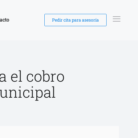
acto
Pedir cita para asesoría
a el cobro
unicipal