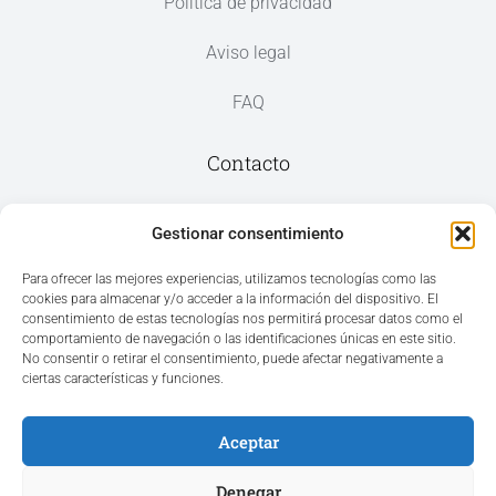
Política de privacidad
Aviso legal
FAQ
Contacto
Av. del Mar, 59, 03187 Los Montesinos,
Gestionar consentimiento
Alicante
Para ofrecer las mejores experiencias, utilizamos tecnologías como las
cookies para almacenar y/o acceder a la información del dispositivo. El
+34 965 207 262
consentimiento de estas tecnologías nos permitirá procesar datos como el
hola@azvconsulting.com
comportamiento de navegación o las identificaciones únicas en este sitio.
No consentir o retirar el consentimiento, puede afectar negativamente a
ciertas características y funciones.
Aceptar
Acceso área privada
Denegar