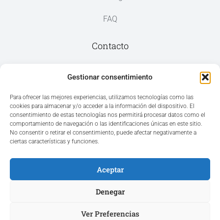
FAQ
Contacto
Av. del Mar, 59, 03187 Los Montesinos,
Gestionar consentimiento
Alicante
Para ofrecer las mejores experiencias, utilizamos tecnologías como las
cookies para almacenar y/o acceder a la información del dispositivo. El
+34 965 207 262
consentimiento de estas tecnologías nos permitirá procesar datos como el
hola@azvconsulting.com
comportamiento de navegación o las identificaciones únicas en este sitio.
No consentir o retirar el consentimiento, puede afectar negativamente a
ciertas características y funciones.
Aceptar
Acceso área privada
Denegar
Ver Preferencias
Hola ¿En qué podemos ayudarle?