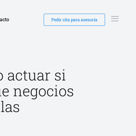
acto
Pedir cita para asesoría
 actuar si
ue negocios
las