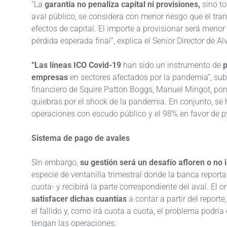
“La
garantía no penaliza capital ni provisiones,
sino to
aval público, se considera con menor riesgo que el tr
efectos de capital. El importe a provisionar será meno
pérdida esperada final”, explica el Senior Director de A
“Las líneas ICO Covid-19
han sido un instrumento de
p
empresas
en sectores afectados por la pandemia”, sub
financiero de Squire Patton Boggs, Manuel Mingot, poni
quiebras por el shock de la pandemia. En conjunto, se
operaciones con escudo público y el 98% en favor de
Sistema de pago de avales
Sin embargo,
su gestión será un desafío afloren o no
especie de ventanilla trimestral donde la banca report
cuota- y recibirá la parte correspondiente del aval. El
satisfacer dichas cuantías
a contar a partir del repor
el fallido y, como irá cuota a cuota, el problema podr
tengan las operaciones.