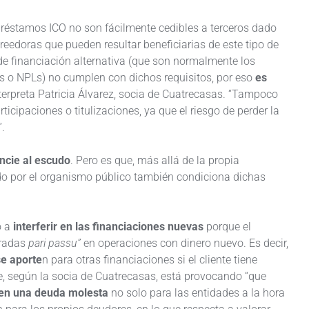
préstamos ICO no son fácilmente cedibles a terceros dado
reedoras que pueden resultar beneficiarias de este tipo de
 de financiación alternativa (que son normalmente los
 o NPLs) no cumplen con dichos requisitos, por eso
es
terpreta Patricia Álvarez, socia de Cuatrecasas. “Tampoco
ticipaciones o titulizaciones, ya que el riesgo de perder la
.
ncie al escudo
. Pero es que, más allá de la propia
lado por el organismo público también condiciona dichas
o a
interferir en las financiaciones nuevas
porque el
eradas
pari passu”
en operaciones con dinero nuevo. Es decir,
se aporte
n para otras financiaciones si el cliente tiene
, según la socia de Cuatrecasas, está provocando “que
 en una deuda molesta
no solo para las entidades a la hora