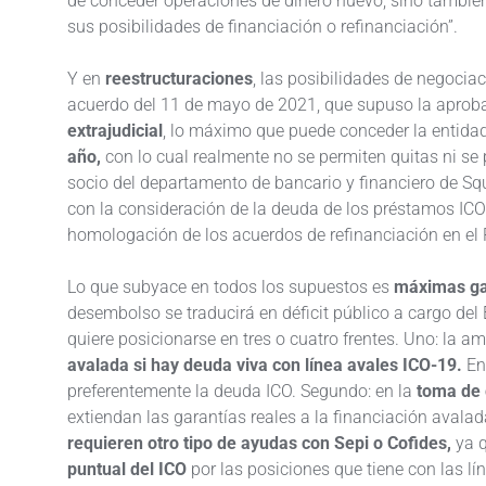
de conceder operaciones de dinero nuevo, sino también 
sus posibilidades de financiación o refinanciación”.
Y en
reestructuraciones
, las posibilidades de negocia
acuerdo del 11 de mayo de 2021, que supuso la aprob
extrajudicial
, lo máximo que puede conceder la entidad
año,
con lo cual realmente no se permiten quitas ni se 
socio del departamento de bancario y financiero de Squ
con la consideración de la deuda de los préstamos ICO
homologación de los acuerdos de refinanciación en el 
Lo que subyace en todos los supuestos es
máximas gar
desembolso se traducirá en déficit público a cargo del E
quiere posicionarse en tres o cuatro frentes. Uno: la a
avalada si hay deuda viva con línea avales ICO-19.
En
preferentemente la deuda ICO. Segundo: en la
toma de 
extiendan las garantías reales a la financiación avalad
requieren otro tipo de ayudas con Sepi o Cofides,
ya q
puntual del ICO
por las posiciones que tiene con las lí