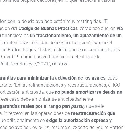
para los propios deudores, en lo que respecta a valorar
ción con la deuda avalada están muy restringidas. “El
ación del
Código de Buenas Prácticas
, establece que, en
vía
 financiera es
un fraccionamiento, un aplazamiento de un
permiten otras medidas de reestructuración”, expone el
ire Patton Boggs. “Estas restricciones son contradictorias
 Covid-19 como pasivo financiero a efectos de la
Real Decreto-ley 5/2021”, observa.
antías para minimizar la activación de los avales
, cuyo
rario. “En las refinanciaciones y reestructuraciones, el ICO
mortización anticipada, que
no pueda amortizarse deuda no
 ese caso debe amortizarse anticipadamente
garantías reales por el rango
pari passu,
que se le
a. Y tercero: en las operaciones de
reestructuración que
ue adicionalmente se
exige la autorización expresa y
neas de avales Covid-19″, resume el experto de Squire Patton