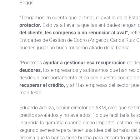
Boggs.
“Tengamos en cuenta que, al final, el aval lo da el Esta
protector.
Esto va a llevar a que las entidades tengan q
del cliente, les compensa o no renunciar al aval”,
refl
Entidades de Gestión de Cobro (Angeco), Carlos Ruiz 
pueden jugar un buen rol como aliado de la banca.
“Podemos
ayudar a gestionar esa recuperación
de de
deudores,
los empresarios y autónomos que han recibi
desde un comportamiento ético con nuestro código d
recuperar el crédito,
y ahí las empresas del sector pue
manifestó.
Eduardo Areilza, senior director de A&M, cree que se te
créditos avalados y no avalados, “lo que facilitaría la s
incurrida la garantía cubriría dicho importe”, estimó. 
segundo semestre para tener una idea del tamaño del p
precisa que la banca tiene hucha para encararlo gracia