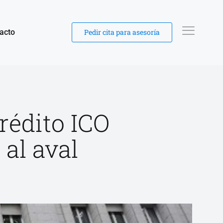
acto
Pedir cita para asesoría
rédito ICO
al aval