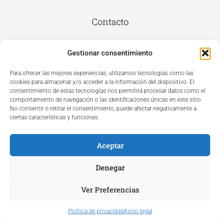
Contacto
Av. del Mar, 59, 03187 Los Montesinos,
Gestionar consentimiento
Alicante
Para ofrecer las mejores experiencias, utilizamos tecnologías como las
cookies para almacenar y/o acceder a la información del dispositivo. El
+34 965 207 262
consentimiento de estas tecnologías nos permitirá procesar datos como el
hola@azvconsulting.com
comportamiento de navegación o las identificaciones únicas en este sitio.
No consentir o retirar el consentimiento, puede afectar negativamente a
ciertas características y funciones.
Aceptar
Acceso área privada
Denegar
Ver Preferencias
Hola ¿En qué podemos ayudarle?
Copyright © 2025. Todos los derechos reservados.
Política de privacidad
Aviso legal
Diseño web realizado por Aznar Ortega Marketing Digital