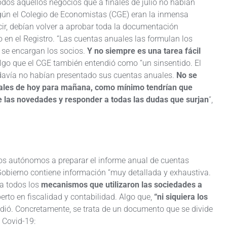
odos aquellos negocios que a finales de julio no habían
según el Colegio de Economistas (CGE) eran la inmensa
ecir, debían volver a aprobar toda la documentación
o en el Registro. “Las cuentas anuales las formulan los
 se encargan los socios.
Y
no siempre es una tarea fácil
 Algo que el CGE también entendió como “un sinsentido. El
davía no habían presentado sus cuentas anuales.
No se
nales de hoy para mañana, como mínimo tendrían que
e las novedades y responder a todas las dudas que surjan
“,
los autónomos a preparar el informe anual de cuentas
Gobierno contiene información “muy detallada y exhaustiva.
 a todos los
mecanismos que utilizaron las sociedades a
perto en fiscalidad y contabilidad. Algo que,
“ni siquiera los
adió. Concretamente, se trata de un documento que se divide
 Covid-19: