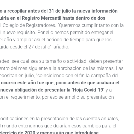
o a recopilar antes del 31 de julio la nueva información
uirla en el Registro Mercantil hasta dentro de dos
el Colegio de Registradores. “Queremos cumplir tanto con la
l nuevo requisito. Por ello hemos permitido entregar el
l año y ampliar así el periodo de tiempo para que los
ida desde el 27 de julio”, añadió.
ades -sea cual sea su tamaño o actividad- deben presentar
entro del mes siguiente a la aprobación de las mismas. Las
positan en julio, “coincidiendo con el fin la campaña del
 ocurrió este año fue que, poco antes de que acabara el
a nueva obligación de presentar la ‘Hoja Covid-19’
y a
n el requerimiento, por eso se amplió su presentación
modificaciones en la presentación de las cuentas anuales,
el mundo entendimos que dejarían esos cambios para el
ejercicio de 2020 y menos aún que introdujese