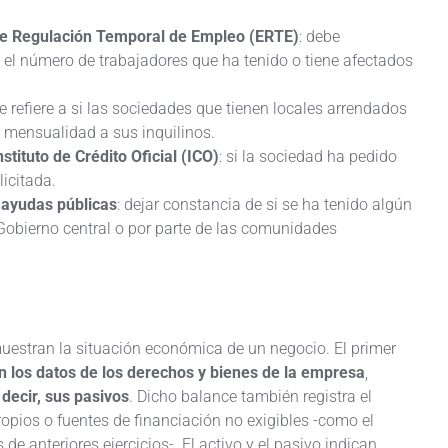
de Regulación Temporal de Empleo (ERTE)
: debe
y el número de trabajadores que ha tenido o tiene afectados
se refiere a si las sociedades que tienen locales arrendados
mensualidad a sus inquilinos.
stituto de Crédito Oficial (ICO)
: si la sociedad ha pedido
licitada.
 ayudas públicas
: dejar constancia de si se ha tenido algún
 Gobierno central o por parte de las comunidades
estran la situación económica de un negocio. El primer
an los datos de los derechos y bienes de la empresa
,
decir, sus pasivos
. Dicho balance también registra el
opios o fuentes de financiación no exigibles -como el
de anteriores ejercicios-. El activo y el pasivo indican,