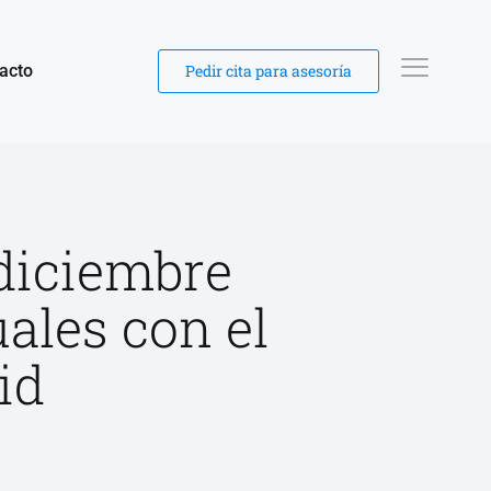
acto
Pedir cita para asesoría
diciembre
ales con el
id