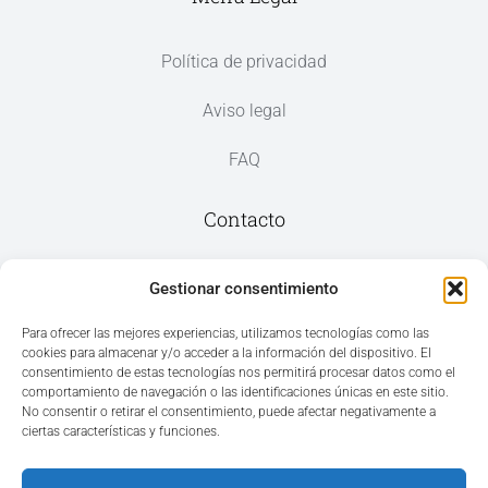
Política de privacidad
Aviso legal
FAQ
Contacto
Av. del Mar, 59, 03187 Los Montesinos,
Gestionar consentimiento
Alicante
Para ofrecer las mejores experiencias, utilizamos tecnologías como las
cookies para almacenar y/o acceder a la información del dispositivo. El
+34 965 207 262
consentimiento de estas tecnologías nos permitirá procesar datos como el
hola@azvconsulting.com
comportamiento de navegación o las identificaciones únicas en este sitio.
No consentir o retirar el consentimiento, puede afectar negativamente a
ciertas características y funciones.