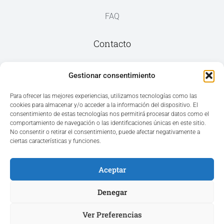
FAQ
Contacto
Av. del Mar, 59, 03187 Los Montesinos,
Gestionar consentimiento
Alicante
Para ofrecer las mejores experiencias, utilizamos tecnologías como las
cookies para almacenar y/o acceder a la información del dispositivo. El
+34 965 207 262
consentimiento de estas tecnologías nos permitirá procesar datos como el
hola@azvconsulting.com
comportamiento de navegación o las identificaciones únicas en este sitio.
No consentir o retirar el consentimiento, puede afectar negativamente a
ciertas características y funciones.
Aceptar
Acceso área privada
Denegar
Ver Preferencias
Hola ¿En qué podemos ayudarle?
Copyright © 2025. Todos los derechos reservados.