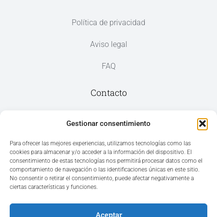
Política de privacidad
Aviso legal
FAQ
Contacto
Av. del Mar, 59, 03187 Los Montesinos,
Gestionar consentimiento
Alicante
Para ofrecer las mejores experiencias, utilizamos tecnologías como las
cookies para almacenar y/o acceder a la información del dispositivo. El
+34 965 207 262
consentimiento de estas tecnologías nos permitirá procesar datos como el
hola@azvconsulting.com
comportamiento de navegación o las identificaciones únicas en este sitio.
No consentir o retirar el consentimiento, puede afectar negativamente a
ciertas características y funciones.
Aceptar