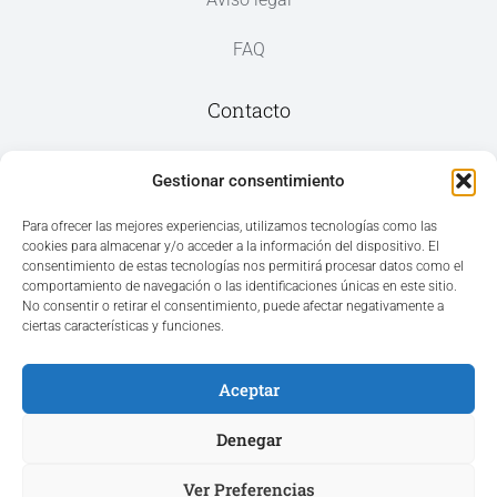
FAQ
Contacto
Av. del Mar, 59, 03187 Los Montesinos,
Gestionar consentimiento
Alicante
Para ofrecer las mejores experiencias, utilizamos tecnologías como las
cookies para almacenar y/o acceder a la información del dispositivo. El
+34 965 207 262
consentimiento de estas tecnologías nos permitirá procesar datos como el
hola@azvconsulting.com
comportamiento de navegación o las identificaciones únicas en este sitio.
No consentir o retirar el consentimiento, puede afectar negativamente a
ciertas características y funciones.
Aceptar
Acceso área privada
Denegar
Ver Preferencias