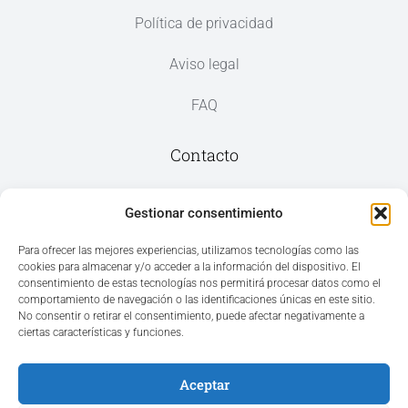
Política de privacidad
Aviso legal
FAQ
Contacto
Av. del Mar, 59, 03187 Los Montesinos,
Gestionar consentimiento
Alicante
Para ofrecer las mejores experiencias, utilizamos tecnologías como las
cookies para almacenar y/o acceder a la información del dispositivo. El
+34 965 207 262
consentimiento de estas tecnologías nos permitirá procesar datos como el
hola@azvconsulting.com
comportamiento de navegación o las identificaciones únicas en este sitio.
No consentir o retirar el consentimiento, puede afectar negativamente a
ciertas características y funciones.
Aceptar