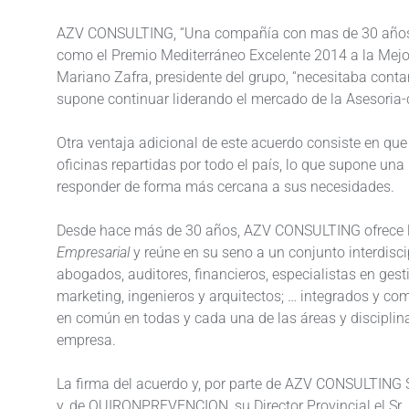
AZV CONSULTING, “Una compañía con mas de 30 años de
como el Premio Mediterráneo Excelente 2014 a la Mejor
Mariano Zafra, presidente del grupo, “necesitaba contar
supone continuar liderando el mercado de la Asesoria-c
Otra ventaja adicional de este acuerdo consiste en q
oficinas repartidas por todo el país, lo que supone un
responder de forma más cercana a sus necesidades.
Desde hace más de 30 años, AZV CONSULTING ofrece l
Empresarial
y reúne en su seno a un conjunto interdisci
abogados, auditores, financieros, especialistas en ges
marketing, ingenieros y arquitectos; … integrados y co
en común en todas y cada una de las áreas y disciplin
empresa.
La firma del acuerdo y, por parte de AZV CONSULTING S
y, de QUIRONPREVENCION, su Director Provincial el Sr.