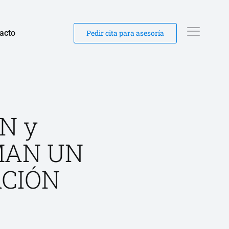
acto
Pedir cita para asesoría
N y
MAN UN
CIÓN