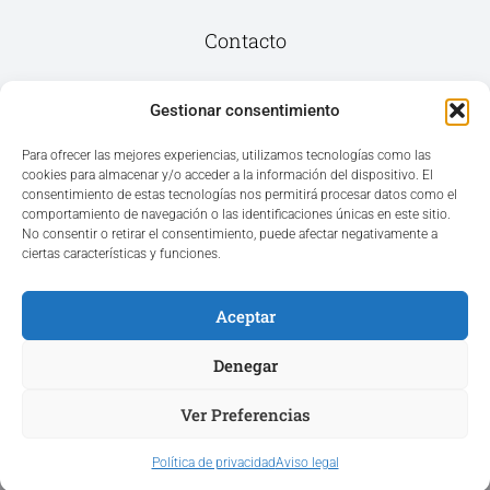
Contacto
Av. del Mar, 59, 03187 Los Montesinos,
Gestionar consentimiento
Alicante
Para ofrecer las mejores experiencias, utilizamos tecnologías como las
cookies para almacenar y/o acceder a la información del dispositivo. El
+34 965 207 262
consentimiento de estas tecnologías nos permitirá procesar datos como el
hola@azvconsulting.com
comportamiento de navegación o las identificaciones únicas en este sitio.
No consentir o retirar el consentimiento, puede afectar negativamente a
ciertas características y funciones.
Aceptar
Acceso área privada
Denegar
Ver Preferencias
Hola ¿En qué podemos ayudarle?
Copyright © 2025. Todos los derechos reservados.
Política de privacidad
Aviso legal
Diseño web realizado por Aznar Ortega Marketing Digital