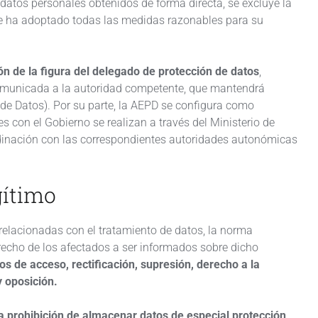
 datos personales obtenidos de forma directa, se excluye la
te ha adoptado todas las medidas razonables para su
ión de
la figura del delegado de protección de datos
,
 comunicada a la autoridad competente, que mantendrá
de Datos). Por su parte, la AEPD se configura como
s con el Gobierno se realizan a través del Ministerio de
rdinación con las correspondientes autoridades autonómicas
gítimo
relacionadas con el tratamiento de datos, la norma
erecho de los afectados a ser informados sobre dicho
 de acceso, rectificación, supresión, derecho a la
y oposición.
a prohibición de almacenar datos de especial protección
,