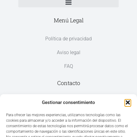
Menú Legal
Política de privacidad
Aviso legal
FAQ
Contacto
Av. del Mar, 59, 03187 Los Montesinos,
Gestionar consentimiento
Alicante
Para ofrecer las mejores experiencias, utilizamos tecnologías como las
cookies para almacenar y/o acceder a la información del dispositivo. El
+34 965 207 262
consentimiento de estas tecnologías nos permitirá procesar datos como el
hola@azvconsulting.com
comportamiento de navegación o las identificaciones únicas en este sitio.