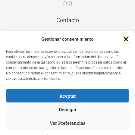
FAQ
Contacto
Av. del Mar, 59, 03187 Los Montesinos,
Gestionar consentimiento
Alicante
Para ofrecer las mejores experiencias, utilizamos tecnologías como las
cookies para almacenar y/o acceder a la información del dispositivo. El
+34 965 207 262
consentimiento de estas tecnologías nos permitirá procesar datos como el
hola@azvconsulting.com
comportamiento de navegación o las identificaciones únicas en este sitio.
No consentir o retirar el consentimiento, puede afectar negativamente a
ciertas características y funciones.
Aceptar
Acceso área privada
Denegar
Ver Preferencias
Hola ¿En qué podemos ayudarle?
Copyright © 2025. Todos los derechos reservados.