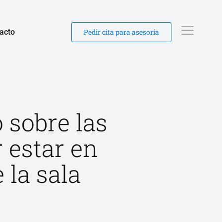
acto
Pedir cita para asesoría
 sobre las
 estar en
 la sala