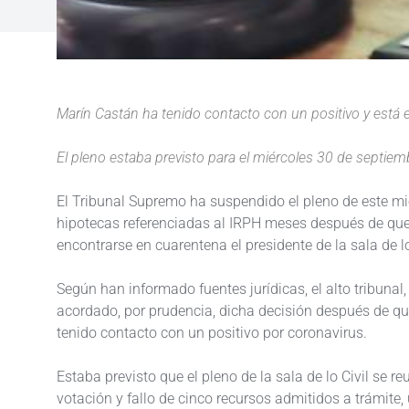
Marín Castán ha tenido contacto con un positivo y está 
El pleno estaba previsto para el miércoles 30 de septiem
El Tribunal Supremo ha suspendido el pleno de este mié
hipotecas referenciadas al IRPH meses después de que
encontrarse en cuarentena el presidente de la sala de lo
Según han informado fuentes jurídicas, el alto tribunal
acordado, por prudencia, dicha decisión después de q
tenido contacto con un positivo por coronavirus.
Estaba previsto que el pleno de la sala de lo Civil se re
votación y fallo de cinco recursos admitidos a trámite