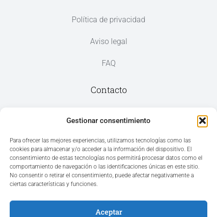
Política de privacidad
Aviso legal
FAQ
Contacto
Av. del Mar, 59, 03187 Los Montesinos,
Gestionar consentimiento
Alicante
Para ofrecer las mejores experiencias, utilizamos tecnologías como las
cookies para almacenar y/o acceder a la información del dispositivo. El
+34 965 207 262
consentimiento de estas tecnologías nos permitirá procesar datos como el
hola@azvconsulting.com
comportamiento de navegación o las identificaciones únicas en este sitio.
No consentir o retirar el consentimiento, puede afectar negativamente a
ciertas características y funciones.
Aceptar