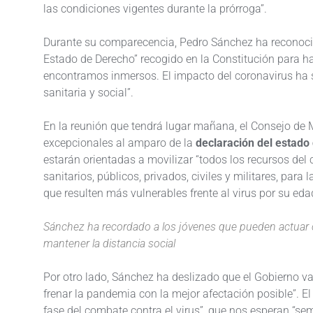
las condiciones vigentes durante la prórroga”.
Durante su comparecencia, Pedro Sánchez ha reconocid
Estado de Derecho” recogido en la Constitución para ha
encontramos inmersos. El impacto del coronavirus ha s
sanitaria y social”.
En la reunión que tendrá lugar mañana, el Consejo de 
excepcionales al amparo de la
declaración del estado
estarán orientadas a movilizar “todos los recursos del
sanitarios, públicos, privados, civiles y militares, para 
que resulten más vulnerables frente al virus por su edad
Sánchez ha recordado a los jóvenes que pueden actuar 
mantener la distancia social
Por otro lado, Sánchez ha deslizado que el Gobierno v
frenar la pandemia con la mejor afectación posible”. 
fase del combate contra el virus”, que nos esperan “s