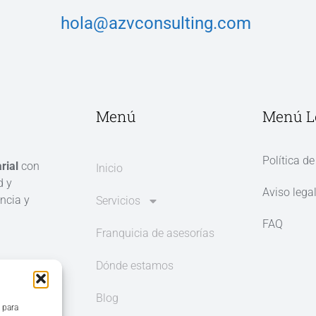
hola@azvconsulting.com
Menú
Menú L
Política de
rial
con
Inicio
d y
Aviso lega
ncia y
Servicios
FAQ
Franquicia de asesorías
Dónde estamos
Blog
 para