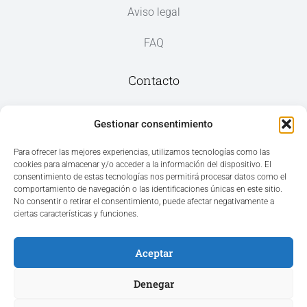
Aviso legal
FAQ
Contacto
Av. del Mar, 59, 03187 Los Montesinos,
Gestionar consentimiento
Alicante
Para ofrecer las mejores experiencias, utilizamos tecnologías como las
cookies para almacenar y/o acceder a la información del dispositivo. El
+34 965 207 262
consentimiento de estas tecnologías nos permitirá procesar datos como el
hola@azvconsulting.com
comportamiento de navegación o las identificaciones únicas en este sitio.
No consentir o retirar el consentimiento, puede afectar negativamente a
ciertas características y funciones.
Aceptar
Acceso área privada
Denegar