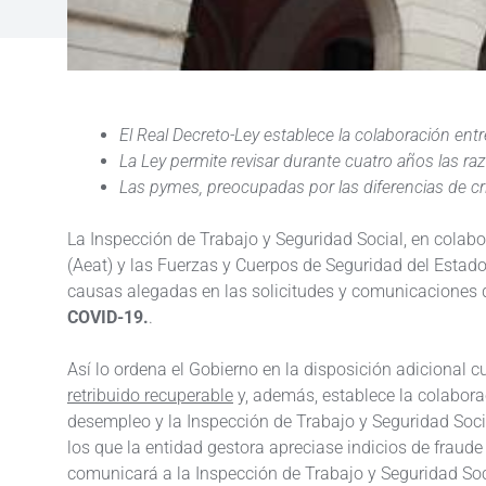
El Real Decreto-Ley establece la colaboración entr
La Ley permite revisar durante cuatro años las r
Las pymes, preocupadas por las diferencias de cri
La Inspección de Trabajo y Seguridad Social, en colabo
(Aeat) y las Fuerzas y Cuerpos de Seguridad del Estado
causas alegadas en las solicitudes y comunicaciones 
COVID-19.
.
Así lo ordena el Gobierno en la disposición adicional 
retribuido recuperable
y, además, establece la colabora
desempleo y la Inspección de Trabajo y Seguridad Socia
los que la entidad gestora apreciase indicios de fraude
comunicará a la Inspección de Trabajo y Seguridad Soci