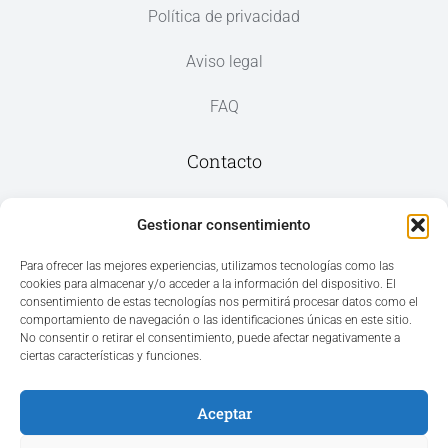
Política de privacidad
Aviso legal
FAQ
Contacto
Av. del Mar, 59, 03187 Los Montesinos,
Gestionar consentimiento
Alicante
Para ofrecer las mejores experiencias, utilizamos tecnologías como las
cookies para almacenar y/o acceder a la información del dispositivo. El
+34 965 207 262
consentimiento de estas tecnologías nos permitirá procesar datos como el
hola@azvconsulting.com
comportamiento de navegación o las identificaciones únicas en este sitio.
No consentir o retirar el consentimiento, puede afectar negativamente a
ciertas características y funciones.
Aceptar
Acceso área privada