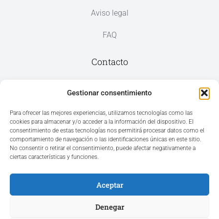
Aviso legal
FAQ
Contacto
Av. del Mar, 59, 03187 Los Montesinos,
Gestionar consentimiento
Alicante
Para ofrecer las mejores experiencias, utilizamos tecnologías como las
cookies para almacenar y/o acceder a la información del dispositivo. El
+34 965 207 262
consentimiento de estas tecnologías nos permitirá procesar datos como el
hola@azvconsulting.com
comportamiento de navegación o las identificaciones únicas en este sitio.
No consentir o retirar el consentimiento, puede afectar negativamente a
ciertas características y funciones.
Aceptar
Acceso área privada
Denegar