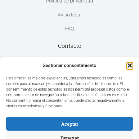
Política de privacidad
Aviso legal
FAQ
Contacto
Av. del Mar, 59, 03187 Los Montesinos,
Gestionar consentimiento
Alicante
Para ofrecer las mejores experiencias, utilizamos tecnologías como las
cookies para almacenar y/o acceder a la información del dispositivo. El
+34 965 207 262
consentimiento de estas tecnologías nos permitirá procesar datos como el
hola@azvconsulting.com
comportamiento de navegación o las identificaciones únicas en este sitio.
No consentir o retirar el consentimiento, puede afectar negativamente a
ciertas características y funciones.
Aceptar
Acceso área privada
Denegar