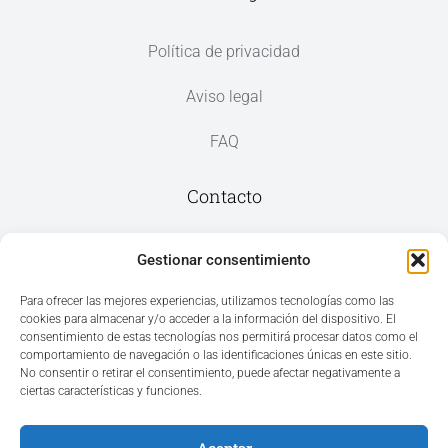
Política de privacidad
Aviso legal
FAQ
Contacto
Av. del Mar, 59, 03187 Los Montesinos,
Gestionar consentimiento
Alicante
Para ofrecer las mejores experiencias, utilizamos tecnologías como las
cookies para almacenar y/o acceder a la información del dispositivo. El
+34 965 207 262
consentimiento de estas tecnologías nos permitirá procesar datos como el
hola@azvconsulting.com
comportamiento de navegación o las identificaciones únicas en este sitio.
No consentir o retirar el consentimiento, puede afectar negativamente a
ciertas características y funciones.
Aceptar