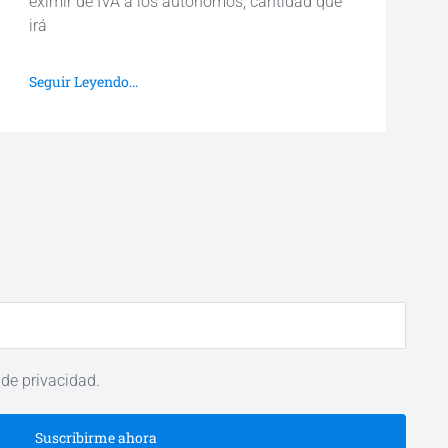
eximir de IVA a los autónomos, cantidad que
irá
Seguir Leyendo...
 de privacidad.
Suscribirme ahora