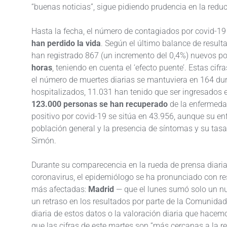
“buenas noticias”, sigue pidiendo prudencia en la reduc
Hasta la fecha, el número de contagiados por covid-1
han perdido la vida
. Según el último balance de result
han registrado 867 (un incremento del 0,4%) nuevos p
horas
, teniendo en cuenta el ‘efecto puente’. Estas ci
el número de muertes diarias se mantuviera en 164 dur
hospitalizados, 11.031 han tenido que ser ingresados 
123.000 personas se han recuperado
de la enfermedad
positivo por covid-19 se sitúa en 43.956, aunque su e
población general y la presencia de síntomas y su tas
Simón.
Durante su comparecencia en la rueda de prensa diaria 
coronavirus, el epidemiólogo se ha pronunciado con re
más afectadas:
Madrid
— que el lunes sumó solo un 
un retraso en los resultados por parte de la Comunidad 
diaria de estos datos o la valoración diaria que hace
que las cifras de este martes son “más cercanas a la rea