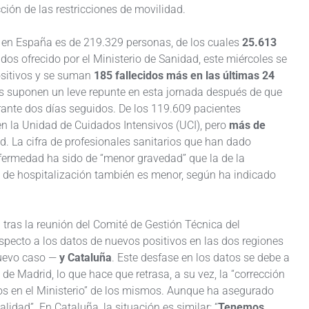
ción de las restricciones de movilidad.
9 en España es de 219.329 personas, de los cuales
25.613
ados ofrecido por el Ministerio de Sanidad, este miércoles se
ositivos y se suman
185 fallecidos más en las últimas 24
fras suponen un leve repunte en esta jornada después de que
ante dos días seguidos. De los 119.609 pacientes
en la Unidad de Cuidados Intensivos (UCI), pero
más de
. La cifra de profesionales sanitarios que han dado
nfermedad ha sido de “menor gravedad” que la de la
a de hospitalización también es menor, según ha indicado
tras la reunión del Comité de Gestión Técnica del
specto a los datos de nuevos positivos en las dos regiones
nuevo caso —
y Cataluña
. Este desfase en los datos se debe a
de Madrid, lo que hace que retrasa, a su vez, la “corrección
mos en el Ministerio” de los mismos. Aunque ha asegurado
lidad”. En Cataluña, la situación es similar: “
Tenemos