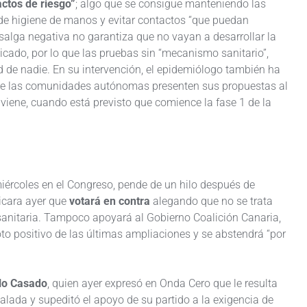
actos de riesgo”
; algo que se consigue manteniendo las
de higiene de manos y evitar contactos “que puedan
salga negativa no garantiza que no vayan a desarrollar la
dicado, por lo que las pruebas sin “mecanismo sanitario”,
ad de nadie. En su intervención, el epidemiólogo también ha
 que las comunidades autónomas presenten sus propuestas al
ue viene, cuando está previsto que comience la fase 1 de la
miércoles en el Congreso, pende de un hilo después de
cara ayer que
votará en contra
alegando que no se trata
sanitaria. Tampoco apoyará al Gobierno Coalición Canaria,
o positivo de las últimas ampliaciones y se abstendrá “por
blo Casado
, quien ayer expresó en Onda Cero que le resulta
lada y supeditó el apoyo de su partido a la exigencia de