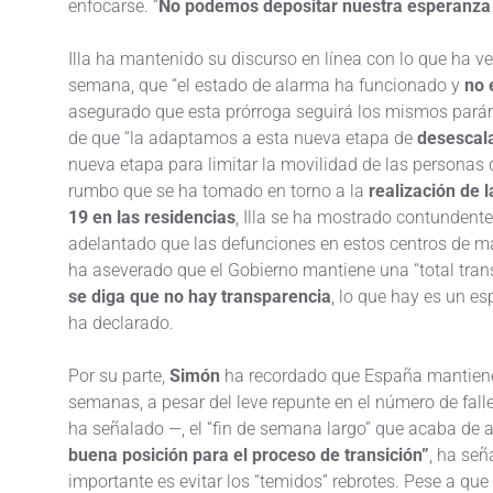
enfocarse. “
No podemos depositar nuestra esperanza
Illa ha mantenido su discurso en línea con lo que ha ve
semana, que “el estado de alarma ha funcionado y
no 
asegurado que esta prórroga seguirá los mismos pará
de que “la adaptamos a esta nueva etapa de
desescal
nueva etapa para limitar la movilidad de las personas 
rumbo que se ha tomado en torno a la
realización de 
19 en las residencias
, Illa se ha mostrado contundente 
adelantado que las defunciones en estos centros de m
ha aseverado que el Gobierno mantiene una “total trans
se diga que no hay transparencia
, lo que hay es un es
ha declarado.
Por su parte,
Simón
ha recordado que España mantiene 
semanas, a pesar del leve repunte en el número de fall
ha señalado —, el “fin de semana largo” que acaba de a
buena posición para el proceso de transición”
, ha señ
importante es evitar los “temidos” rebrotes. Pese a qu