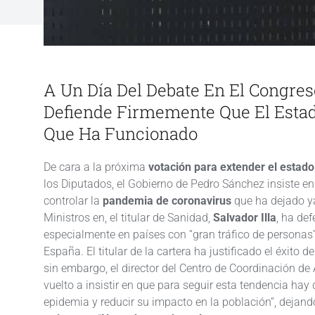
A Un Día Del Debate En El Congre
Defiende Firmemente Que El Estad
Que Ha Funcionado
De cara a la próxima
votación para extender el estad
los Diputados, el Gobierno de Pedro Sánchez insiste e
controlar la
pandemia de coronavirus
que ha dejado ya
Ministros en, el titular de Sanidad,
Salvador Illa
, ha de
especialmente en países con “gran tráfico de personas
España. El titular de la cartera ha justificado el éxito 
sin embargo, el director del Centro de Coordinación de
vuelto a insistir en que para seguir esta tendencia hay
epidemia y reducir su impacto en la población”, dejand