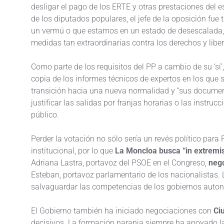
desligar el pago de los ERTE y otras prestaciones del 
de los diputados populares, el jefe de la oposición fue
un vermú o que estamos en un estado de desescalada,
medidas tan extraordinarias contra los derechos y libe
Como parte de los requisitos del PP a cambio de su ‘sí’
copia de los informes técnicos de expertos en los que 
transición hacia una nueva normalidad y “sus documen
justificar las salidas por franjas horarias o las instruc
público.
Perder la votación no sólo sería un revés político par
institucional, por lo que
La Moncloa busca “in extremi
Adriana Lastra, portavoz del PSOE en el Congreso,
nego
Esteban, portavoz parlamentario de los nacionalistas.
salvaguardar las competencias de los gobiernos auton
El Gobierno también ha iniciado negociaciones con
Ci
decisivos. La formación naranja siempre ha apoyado la 