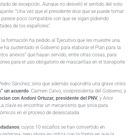
estado de excepción. Aunque no desveló el sentido del voto
 tajante: “Una vez que el presidente dice que se puede tomar
 parece poco compatible con que se sigan pidiendo
rtades de los españoles”.
, la formación ha pedido al Ejecutivo que les muestre una
se ha sustentado el Gobierno para elaborar el Plan para la
tos anexos” que hayan servido, entre otras cosas, para
ciones para el uso obligatorio de mascarillas en el transporte
a Pedro Sánchez, sino que además supondría una grave crisis
s” un acuerdo
. Carmen Calvo, vicepresidenta del Gobierno, y
cian con Andoni Ortuzar, presidente del PNV
, y Aitor
 La clave es encontrar un mecanismo que sirva para
ómicos en el proceso de desescalada.
udadanos
, cuyos 10 escaños se han convertido en
prórroga, pero ahora es crítica con la forma en que la