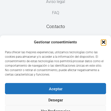
Aviso legal
FAQ
Contacto
Av. del Mar, 59, 03187 Los Montesinos,
Gestionar consentimiento
Alicante
Para ofrecer las mejores experiencias, utilizamos tecnologías como las
cookies para almacenar y/o acceder a la información del dispositivo. El
+34 965 207 262
consentimiento de estas tecnologías nos permitirá procesar datos como el
hola@azvconsulting.com
comportamiento de navegación o las identificaciones únicas en este sitio.
No consentir o retirar el consentimiento, puede afectar negativamente a
ciertas características y funciones.
Aceptar
Acceso área privada
Denegar
Ver Preferencias