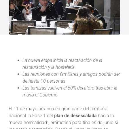
La nueva etapa inicia la reactivación de la
restauración y la hostelería
Las reuniones con familiares y amigos podrán ser
de hasta 10 personas
Las terrazas vuelven al 50% del aforo tras abrir la
mano el Gobierno
El 11 de mayo arranca en gran parte del territorio
nacional la Fase 1 del
plan de desescalada
hacia la
“nueva normalidad”, prometida para finales de junio si